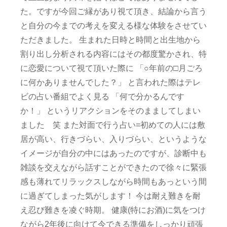
た。ですが今回ご縁があり視て頂き、結論から言う
と自分の今までの考えを変える様な体験をさせてい
ただきました。 生まれた日時と時間と出生地から
割り出し分析される内容にはその都度驚かされ、特
に恋愛について視て頂いた際に 「○年前の□月ごろ
に何かありませんでした？」 と言われた際はテレ
ビの占い番組でよく見る 「何で分かるんです
か！」 というリアクションをそのまましてしまい
ました 笑 また対面で行う占い=初めての人には敷
居が高い、行きづらい、入りづらい、というような
イメージが自分の中にはあったのですが、診断中も
雑談を交えながら話すことができたので徐々に緊張
感も薄れてリラックスしながら時間もあっという間
に過ぎてしまった気がします！ 今は耐え難きを耐
え忍び難きを凌ぐ時期。 健康(特にお酒)に気をつけ
ながら2年後に向けて今できる準備をしっかり頑張