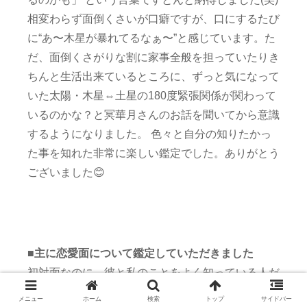
相変わらず面倒くさいが口癖ですが、口にするたび
に“あ〜木星が暴れてるなぁ〜”と感じています。た
だ、面倒くさがりな割に家事全般を担っていたりき
ちんと生活出来ているところに、ずっと気になって
いた太陽・木星⇔土星の180度緊張関係が関わって
いるのかな？と冥華月さんのお話を聞いてから意識
するようになりました。 色々と自分の知りたかっ
た事を知れた非常に楽しい鑑定でした。ありがとう
ございました😊
■主に恋愛面について鑑定していただきました
初対面なのに、彼と私のことをよく知っている人だ
と勘違いしてしまうくらい言い当てて頂いて驚きま
メニュー
ホーム
検索
トップ
サイドバー